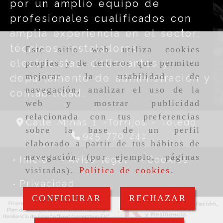
por un amplio equipo de
profesionales cualificados con
amplia experiencia en el sector:
técnicos, instaladores
Este sitio web utiliza cookies
electricistas, delineantes y
propias y de terceros que permiten
mejorar la usabilidad de
departamento de administración y
navegación, analizar el uso de la
contabilidad.
web y mostrar publicidad
relacionada con tus preferencias
Calle Minas 1 -Torrijos -
Toledo
sobre la base de un perfil
925 770 241
elaborado a partir de tus hábitos de
navegación (por ejemplo, páginas
Inicio
Aviso legal
Cookies
visitadas).
Política de cookies
.
Privacidad
CONFIGURAR
RECHAZAR